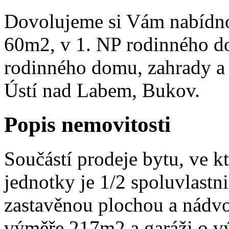
Dovolujeme si Vám nabídno
60m2, v 1. NP rodinného do
rodinného domu, zahrady a g
Ústí nad Labem, Bukov.
Popis nemovitosti
Součástí prodeje bytu, ve k
jednotky je 1/2 spoluvlast
zastavěnou plochou a nádv
výměře 217m2 a garáži o vý