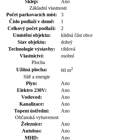
Sklep:
Ano
Základní vlastnosti
Počet parkovacích míst:
3
Číslo podlaží v domě:
1
Celkový počet podlaží:
2
Umístění objektu:
klidná část obce
Stav objektu:
dobrý
Technologie výstavby:
cihlová
Vlastnictví:
osobní
Plocha
2
Užitná plocha:
60 m
Sítě a energie
Plyn:
Ano
Elektro 230V:
Ano
Vodovod:
Ano
Kanalizace:
Ano
Topení ústřední:
Ano
Občanská vybavenost
Železnice:
Ano
Autobus:
Ano
MHD:
Ano