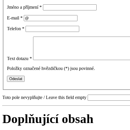
Jméno a příjmení
*
E-mail
*
Telefon
*
Text dotazu
*
Položky označené hvězdičkou (
*
) jsou povinné.
Toto pole nevyplňujte / Leave this field empty
Doplňující obsah