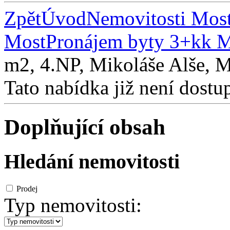
Zpět
Úvod
Nemovitosti Mos
Most
Pronájem byty 3+kk 
m2, 4.NP, Mikoláše Alše, 
Tato nabídka již není dostu
Doplňující obsah
Hledání nemovitosti
Prodej
Typ nemovitosti: