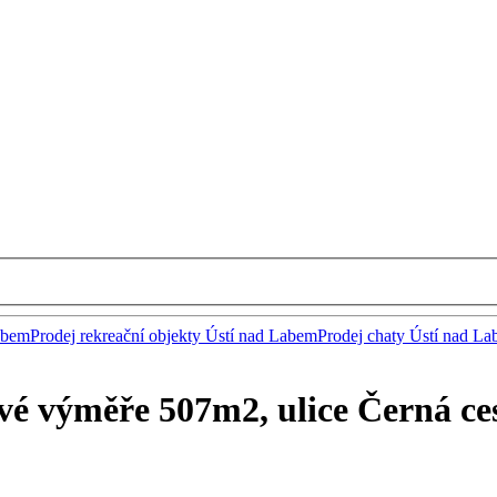
abem
Prodej rekreační objekty Ústí nad Labem
Prodej chaty Ústí nad L
ové výměře 507m2, ulice Černá ce