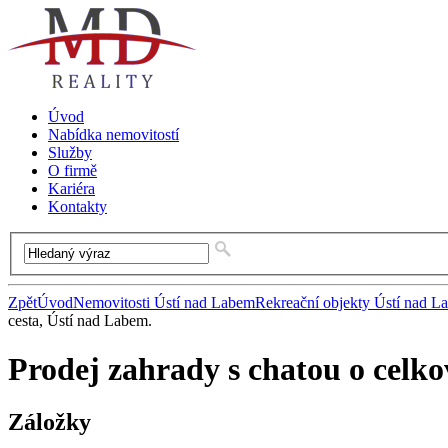
Úvod
Nabídka nemovitostí
Služby
O firmě
Kariéra
Kontakty
Zpět
Úvod
Nemovitosti Ústí nad Labem
Rekreační objekty Ústí nad L
cesta, Ústí nad Labem.
Prodej zahrady s chatou o celk
Záložky