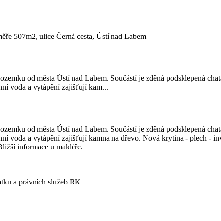
ěře 507m2, ulice Černá cesta, Ústí nad Labem.
m pozemku od města Ústí nad Labem. Součástí je zděná podsklepená cha
ní voda a vytápění zajišťují kam...
m pozemku od města Ústí nad Labem. Součástí je zděná podsklepená cha
nní voda a vytápění zajišťují kamna na dřevo. Nová krytina - plech - i
ližší informace u makléře.
atku a právních služeb RK