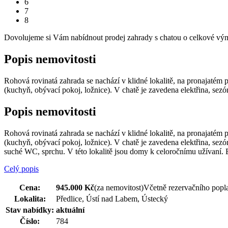
6
7
8
Dovolujeme si Vám nabídnout prodej zahrady s chatou o celkové vým
Popis nemovitosti
Rohová rovinatá zahrada se nachází v klidné lokalitě, na pronajaté
(kuchyň, obývací pokoj, ložnice). V chatě je zavedena elektřina, sezón
Popis nemovitosti
Rohová rovinatá zahrada se nachází v klidné lokalitě, na pronajaté
(kuchyň, obývací pokoj, ložnice). V chatě je zavedena elektřina, sezó
suché WC, sprchu. V této lokalitě jsou domy k celoročnímu užívaní. B
Celý popis
Cena:
945.000 Kč
(za nemovitost)
Včetně rezervačního popl
Lokalita:
Předlice, Ústí nad Labem, Ústecký
Stav nabídky:
aktuální
Číslo:
784