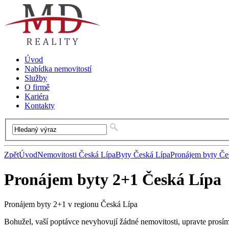
Úvod
Nabídka nemovitostí
Služby
O firmě
Kariéra
Kontakty
Zpět
Úvod
Nemovitosti Česká Lípa
Byty Česká Lípa
Pronájem byty Če
Pronájem byty 2+1 Česká Lípa
Pronájem byty 2+1 v regionu Česká Lípa
Bohužel, vaší poptávce nevyhovují žádné nemovitosti, upravte prosí