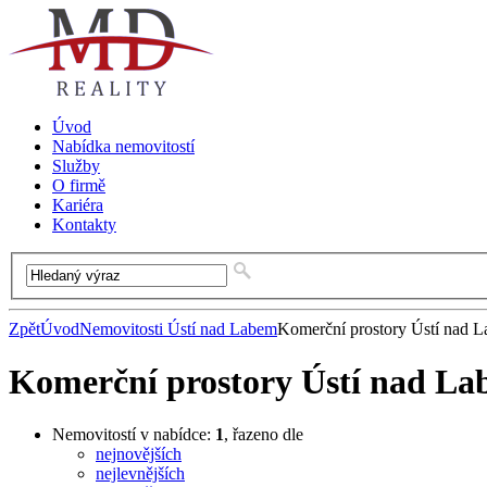
Úvod
Nabídka nemovitostí
Služby
O firmě
Kariéra
Kontakty
Zpět
Úvod
Nemovitosti Ústí nad Labem
Komerční prostory Ústí nad 
Komerční prostory Ústí nad L
Nemovitostí v nabídce:
1
, řazeno dle
nejnovějších
nejlevnějších