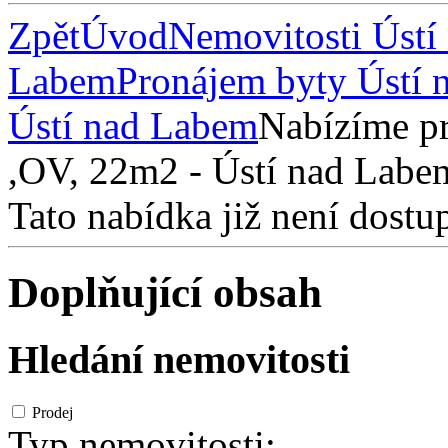
Zpět
Úvod
Nemovitosti Ústí
Labem
Pronájem byty Ústí
Ústí nad Labem
Nabízíme pr
,OV, 22m2 - Ústí nad Labem
Tato nabídka již není dostu
Doplňující obsah
Hledání nemovitosti
Prodej
Typ nemovitosti: