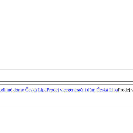
rodinné domy Česká Lípa
Prodej vícegenerační dům Česká Lípa
Prodej 