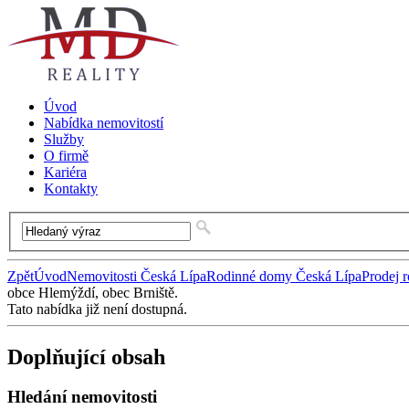
Úvod
Nabídka nemovitostí
Služby
O firmě
Kariéra
Kontakty
Zpět
Úvod
Nemovitosti Česká Lípa
Rodinné domy Česká Lípa
Prodej 
obce Hlemýždí, obec Brniště.
Tato nabídka již není dostupná.
Doplňující obsah
Hledání nemovitosti