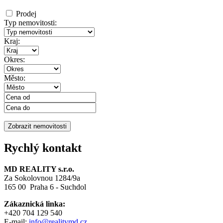
Prodej
Typ nemovitosti:
Kraj:
Okres:
Město:
Rychlý kontakt
MD REALITY s.r.o.
Za Sokolovnou 1284/9a
165 00 Praha 6 - Suchdol
Zákaznická linka:
+420 704 129 540
E-mail:
info@realitymd.cz