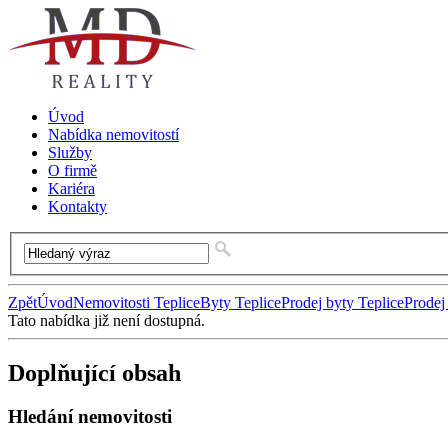
Úvod
Nabídka nemovitostí
Služby
O firmě
Kariéra
Kontakty
Zpět
Úvod
Nemovitosti Teplice
Byty Teplice
Prodej byty Teplice
Prodej
Tato nabídka již není dostupná.
Doplňující obsah
Hledání nemovitosti